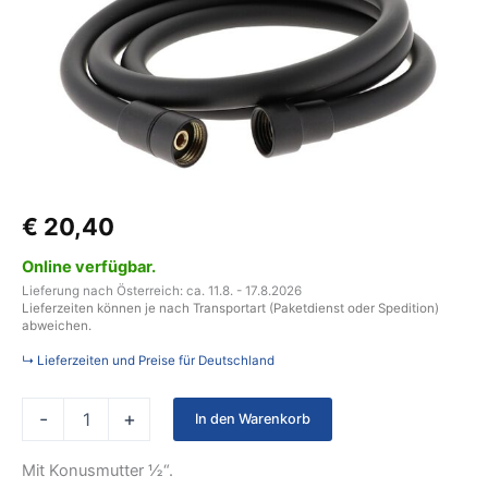
Schlauch
mit
Konusmutter,
Länge
1,5
m
Farbe
mattschwarz
Menge
€
20,40
Online verfügbar.
Lieferung nach Österreich: ca. 11.8. - 17.8.2026
Lieferzeiten können je nach Transportart (Paketdienst oder Spedition)
abweichen.
↳ Lieferzeiten und Preise für Deutschland
-
+
In den Warenkorb
Mit Konusmutter ½“.