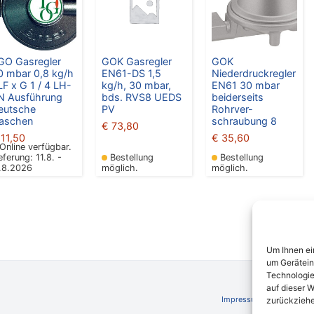
GO Gasregler
GOK Gasregler
GOK
0 mbar 0,8 kg/h
EN61-DS 1,5
Niederdruckregler
LF x G 1 / 4 LH-
kg/h, 30 mbar,
EN61 30 mbar
N Ausführung
bds. RVS8 UEDS
beiderseits
eutsche
PV
Rohrver-
laschen
schraubung 8
€
73,80
11,50
€
35,60
Online verfügbar.
eferung: 11.8. -
Bestellung
Bestellung
7.8.2026
möglich.
möglich.
Um Ihnen ei
um Gerätein
Technologie
auf dieser W
Impressum
AGB
Schli
zurückziehe