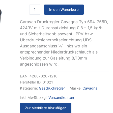
30
mbar
In den Warenkorb
FM
KLF
x
Caravan Druckregler Cavagna Typ 694, 756D,
G1/4LH-
424RV mit Durchsatzleistung 0,8 – 1,5 kg/h
KN
und Sicherheitsabblaseventil PRV bzw.
1St
Überdrucksicherheitseinrichtung ÜDS.
mit
Ausgangsanschluss ¼“ links wo ein
Manometer
Menge
entsprechender Niederdruckschlauch als
Verbindung zur Gasleitung 8/10mm
angeschlossen wird.
EAN:
4260702071210
Hersteller ID:
01021
Kategorie:
Gasdruckregler
Marke:
Cavagna
inkl. MwSt.
zzgl.
Versandkosten
Zur Merkliste hinzufügen