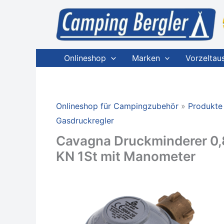
Zum
Inhalt
springen
Onlineshop
Marken
Vorzeltau
Onlineshop für Campingzubehör
Produkte
Gasdruckregler
Cavagna Druckminderer 0,
KN 1St mit Manometer