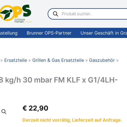
Products
search
sstellung
Brunner OPS-Partner
Unser Geschäft in Gr
Ersatzteile
Grillen & Gas Ersatzteile
Gaszubehör
8 kg/h 30 mbar FM KLF x G1/4LH-
Cavagna
€
22,90
Druckminderer
0,8
Derzeit nicht vorrätig, Lieferzeit auf Anfrage.
kg/h