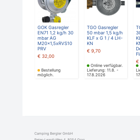
GOK Gasregler
TGO Gasregler
T
EN71 1,2 kg/h 30
50 mbar 1,5 kg/h
3
mbar AG
KLF x G 1 / 4 LH-
K
M20x1,5xRVS10
KN
K
PRV
D
€
9,70
F
€
32,00
€
Online verfügbar.
Bestellung
Lieferung: 11.8. -
Li
möglich.
17.8.2026
1
Camping Bergler GmbH
Peter-Leardi-Weg 4, 8054 Graz