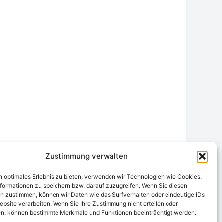
Zustimmung verwalten
n optimales Erlebnis zu bieten, verwenden wir Technologien wie Cookies,
formationen zu speichern bzw. darauf zuzugreifen. Wenn Sie diesen
n zustimmen, können wir Daten wie das Surfverhalten oder eindeutige IDs
ebsite verarbeiten. Wenn Sie Ihre Zustimmung nicht erteilen oder
chtungsstelle
Widerrufsrecht und Formular
Datenschutzerklärung
n, können bestimmte Merkmale und Funktionen beeinträchtigt werden.
Cookie-Richtlinie (EU)
Echtheit von Bewertungen