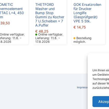
OMETIC
THETFORD
GOK Ersatzrollen
hermoelement
Washer und
für Drucker
TTAC L=4, 450
Bump Stop
Longlife
mm
Gummi zu Kocher
(Gasprüfgerät)
7 U.Scheiben + 7
VPE 5 Stk.
39,50
A.Puffer
€
14,75
€
48,25
Online verfügbar.
Online verfügbar.
eferung: 11.8. -
Lieferung: 11.8. -
Bestellung
7.8.2026
17.8.2026
möglich.
Um Ihnen ei
um Gerätein
Technologie
auf dieser W
Impressum
AGB
Schli
zurückziehe
Akzep