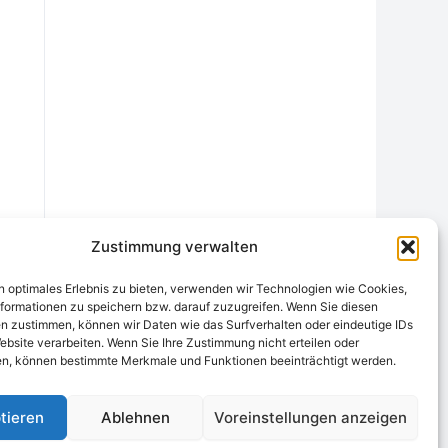
Zustimmung verwalten
n optimales Erlebnis zu bieten, verwenden wir Technologien wie Cookies,
formationen zu speichern bzw. darauf zuzugreifen. Wenn Sie diesen
n zustimmen, können wir Daten wie das Surfverhalten oder eindeutige IDs
ebsite verarbeiten. Wenn Sie Ihre Zustimmung nicht erteilen oder
chtungsstelle
Widerrufsrecht und Formular
Datenschutzerklärung
n, können bestimmte Merkmale und Funktionen beeinträchtigt werden.
Cookie-Richtlinie (EU)
Echtheit von Bewertungen
tieren
Ablehnen
Voreinstellungen anzeigen