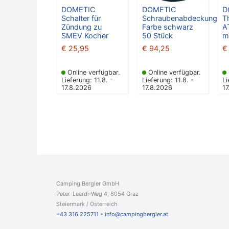
DOMETIC
DOMETIC
D
Schalter für
Schraubenabdeckung
T
Zündung zu
Farbe schwarz
A
SMEV Kocher
50 Stück
€
25,95
€
94,25
€
Online verfügbar.
Online verfügbar.
Lieferung: 11.8. -
Lieferung: 11.8. -
Li
17.8.2026
17.8.2026
1
Camping Bergler GmbH
Peter-Leardi-Weg 4, 8054 Graz
Steiermark / Österreich​
+43 316 225711
​ •
info@campingbergler.at​