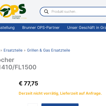
Products
search
sstellung
Brunner OPS-Partner
Unser Geschäft in Gr
Ersatzteile
Grillen & Gas Ersatzteile
ocher
1410/FL1500
CAN
€
77,75
Glasabdeckung
für
Derzeit nicht vorrätig, Lieferzeit auf Anfrage.
Kocher
FC1350/FC1351/FL1400/F1410/FL1500
Menge