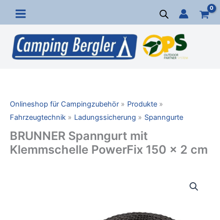
Zum
Inhalt
springen
Onlineshop für Campingzubehör
Produkte
Fahrzeugtechnik
Ladungssicherung
Spanngurte
BRUNNER Spanngurt mit
Klemmschelle PowerFix 150 x 2 cm
BRUNNER
Spanngurt
mit
Klemmschelle
PowerFix