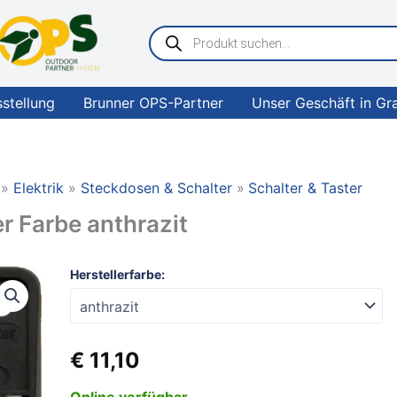
Products
search
sstellung
Brunner OPS-Partner
Unser Geschäft in Gr
Elektrik
Steckdosen & Schalter
Schalter & Taster
r Farbe anthrazit
Berker
Herstellerfarbe:
Wipptaster
Schließer
Farbe
anthrazit
€
11,10
Menge
Online verfügbar.