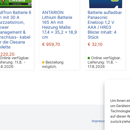
llTron Batterie 6
ANTARION
Batterie aufladbar
h mit 30 A
Lithium Batterie
Panasonic
urzzeitstrom,
165 Ah mit
Eneloop 1,2 V
ower
Heizung Maße:
AAA / HR03
anagement &
17,4 x 35,2 x 18,9
Blister Inhalt: 4
nschluss- kabel
cm
Stück
ür die Clesana
€
959,70
€
32,10
ilette
220,20
Online verfügbar.
Online verfügbar.
eferung: 11.8. -
Bestellung
Lieferung: 11.8. -
7.8.2026
möglich.
17.8.2026
Um Ihnen ei
um Gerätein
Technologie
auf dieser W
Impressum
AGB
Schli
zurückziehe