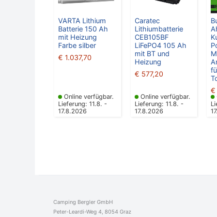
VARTA Lithium
Caratec
Bu
Batterie 150 Ah
Lithiumbatterie
A
mit Heizung
CEB105BF
K
Farbe silber
LiFePO4 105 Ah
P
mit BT und
M
€
1.037,70
Heizung
A
f
€
577,20
To
€
Online verfügbar.
Online verfügbar.
Lieferung: 11.8. -
Lieferung: 11.8. -
Li
17.8.2026
17.8.2026
1
Camping Bergler GmbH
Peter-Leardi-Weg 4, 8054 Graz