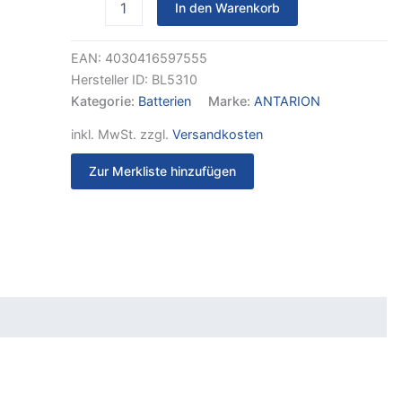
In den Warenkorb
+
Bluetooth
SLIM
EAN:
4030416597555
mit
Hersteller ID:
BL5310
Heizung
Menge
Kategorie:
Batterien
Marke:
ANTARION
inkl. MwSt.
zzgl.
Versandkosten
Zur Merkliste hinzufügen