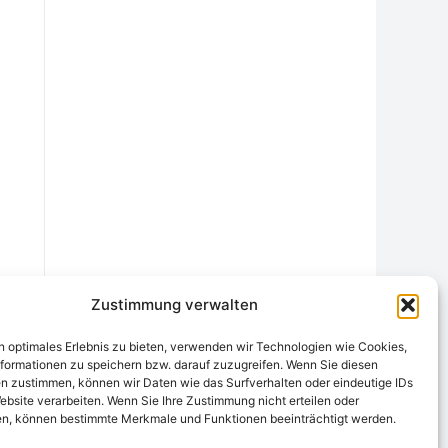
Zustimmung verwalten
n optimales Erlebnis zu bieten, verwenden wir Technologien wie Cookies,
formationen zu speichern bzw. darauf zuzugreifen. Wenn Sie diesen
n zustimmen, können wir Daten wie das Surfverhalten oder eindeutige IDs
ebsite verarbeiten. Wenn Sie Ihre Zustimmung nicht erteilen oder
chtungsstelle
Widerrufsrecht und Formular
Datenschutzerklärung
n, können bestimmte Merkmale und Funktionen beeinträchtigt werden.
Cookie-Richtlinie (EU)
Echtheit von Bewertungen