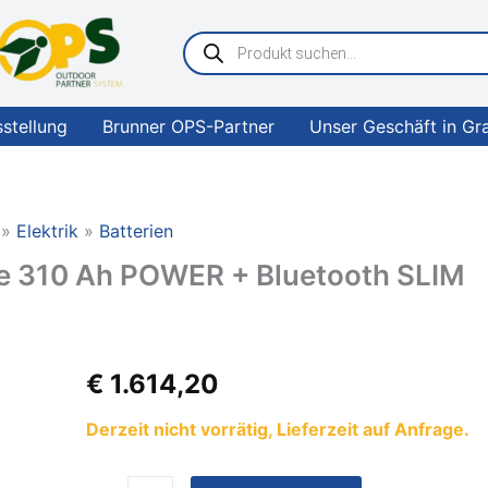
Products
search
sstellung
Brunner OPS-Partner
Unser Geschäft in Gr
Elektrik
Batterien
e 310 Ah POWER + Bluetooth SLIM
ANTARION
€
1.614,20
Lithium-
Batterie
Derzeit nicht vorrätig, Lieferzeit auf Anfrage.
310
Ah
POWER