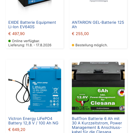
EXIDE Batterie Equipment
ANTARION GEL-Batterie 125
Li-Ion EV640S
Ah
€
497,90
€
255,00
Online verfügbar.
Lieferung: 11.8. - 17.8.2026
Bestellung möglich.
Victron Energy LiFePO4
BullTron Batterie 6 Ah mit
Battery 12,8 V / 100 Ah NG
30 A Kurzzeitstrom, Power
Management & Anschluss-
€
649,20
kabel für die Clesana