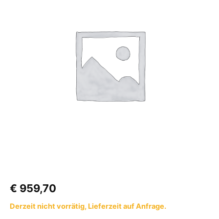
Ah
mit
Heizung
Maße:
17,4
x
35,2
x
18,9
cm
Menge
€
959,70
Derzeit nicht vorrätig, Lieferzeit auf Anfrage.