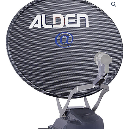
Satanlage
ONELIGHT@EVO
60
PL
automatisch
inkl.
SSC
HD
Steuermodul
mit
LED
TV
Smart-
wide
19
Zoll
Menge