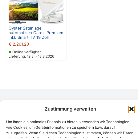
Oyster Satanlage
automatisch Caro+ Premium
inkl. Smart TV 19 Zoll
€
2.261,20
Online verfügbar.
Lieferung: 12.8. - 18.8.2026
Camping Bergler GmbH
Zustimmung verwalten
Peter-Leardi-Weg 4, 8054 Graz
Steiermark / Österreich​
Um Ihnen ein optimales Erlebnis zu bieten, verwenden wir Technologien
+43 316 225711
​ •
info@campingbergler.at​
wie Cookies, um Geräteinformationen zu speichern bzw. darauf
Impressum
zuzugreifen. Wenn Sie diesen Technologien zustimmen, können wir Daten
AGB