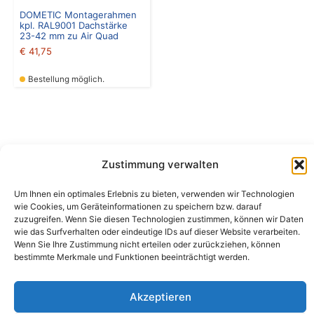
DOMETIC Montagerahmen
kpl. RAL9001 Dachstärke
23-42 mm zu Air Quad
€
41,75
Bestellung möglich.
Zustimmung verwalten
Camping Bergler GmbH
Um Ihnen ein optimales Erlebnis zu bieten, verwenden wir Technologien
Peter-Leardi-Weg 4, 8054 Graz
wie Cookies, um Geräteinformationen zu speichern bzw. darauf
Steiermark / Österreich​
zuzugreifen. Wenn Sie diesen Technologien zustimmen, können wir Daten
+43 316 225711
​ •
info@campingbergler.at​
wie das Surfverhalten oder eindeutige IDs auf dieser Website verarbeiten.
Wenn Sie Ihre Zustimmung nicht erteilen oder zurückziehen, können
Impressum
bestimmte Merkmale und Funktionen beeinträchtigt werden.
AGB
Schlichtungsstelle
Widerrufsrecht und Formular
Akzeptieren
Datenschutzerklärung
Cookie-Richtlinie (EU)