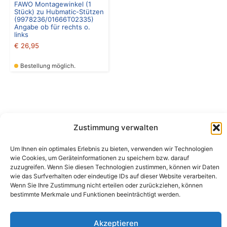
FAWO Montagewinkel (1
Stück) zu Hubmatic-Stützen
(9978236/01666T02335)
Angabe ob für rechts o.
links
€
26,95
Bestellung möglich.
Zustimmung verwalten
Camping Bergler GmbH
Um Ihnen ein optimales Erlebnis zu bieten, verwenden wir Technologien
Peter-Leardi-Weg 4, 8054 Graz
wie Cookies, um Geräteinformationen zu speichern bzw. darauf
Steiermark / Österreich​
zuzugreifen. Wenn Sie diesen Technologien zustimmen, können wir Daten
+43 316 225711
​ •
info@campingbergler.at​
wie das Surfverhalten oder eindeutige IDs auf dieser Website verarbeiten.
Wenn Sie Ihre Zustimmung nicht erteilen oder zurückziehen, können
Impressum
bestimmte Merkmale und Funktionen beeinträchtigt werden.
AGB
Schlichtungsstelle
Widerrufsrecht und Formular
Akzeptieren
Datenschutzerklärung