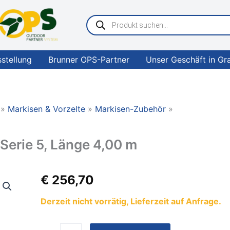
Products
search
sstellung
Brunner OPS-Partner
Unser Geschäft in Gr
Markisen & Vorzelte
Markisen-Zubehör
 Serie 5, Länge 4,00 m
Adapterprofil
€
256,70
Eden
Allegro
Derzeit nicht vorrätig, Lieferzeit auf Anfrage.
Serie
5,
Länge