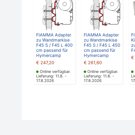
FIAMMA Adapter
FIAMMA Adapter
F
zu Wandmarkise
zu Wandmarkise
K
F45 S / F45 L 400
F45 S / F45 L 450
z
cm passend für
cm passend für
F
Hymercamp
Hymercamp
€
€
247,20
€
261,60
Online verfügbar.
Online verfügbar.
Lieferung: 11.8. -
Lieferung: 11.8. -
Li
17.8.2026
17.8.2026
1