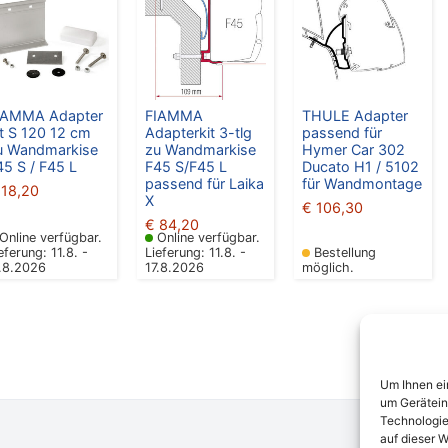
IAMMA Adapter
FIAMMA
THULE Adapter
it S 120 12 cm
Adapterkit 3-tlg
passend für
u Wandmarkise
zu Wandmarkise
Hymer Car 302
45 S / F45 L
F45 S/F45 L
Ducato H1 / 5102
passend für Laika
für Wandmontage
18,20
X
€
106,30
€
84,20
Online verfügbar.
Online verfügbar.
eferung: 11.8. -
Lieferung: 11.8. -
Bestellung
7.8.2026
17.8.2026
möglich.
Um Ihnen ei
um Gerätein
Technologie
auf dieser W