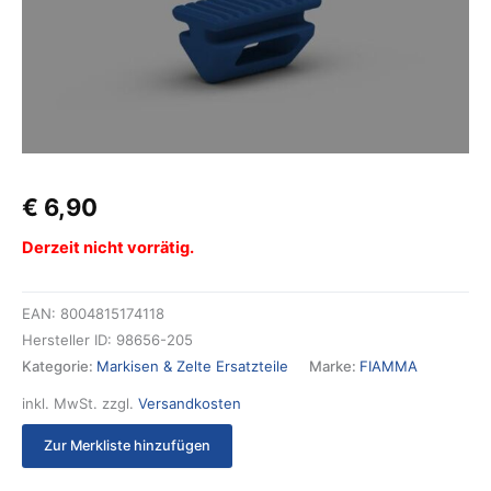
€
6,90
Derzeit nicht vorrätig.
EAN:
8004815174118
Hersteller ID:
98656-205
Kategorie:
Markisen & Zelte Ersatzteile
Marke:
FIAMMA
inkl. MwSt.
zzgl.
Versandkosten
Zur Merkliste hinzufügen