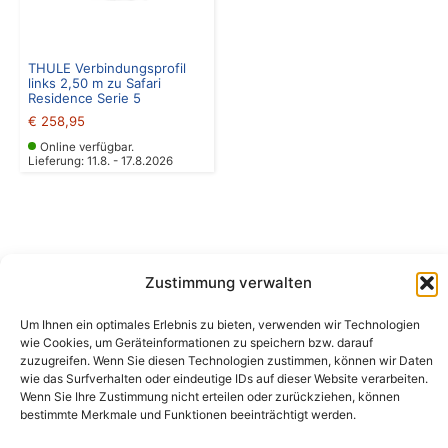
THULE Verbindungsprofil
links 2,50 m zu Safari
Residence Serie 5
€
258,95
Online verfügbar.
Lieferung: 11.8. - 17.8.2026
Zustimmung verwalten
Camping Bergler GmbH
Um Ihnen ein optimales Erlebnis zu bieten, verwenden wir Technologien
Peter-Leardi-Weg 4, 8054 Graz
wie Cookies, um Geräteinformationen zu speichern bzw. darauf
Steiermark / Österreich​
zuzugreifen. Wenn Sie diesen Technologien zustimmen, können wir Daten
+43 316 225711
​ •
info@campingbergler.at​
wie das Surfverhalten oder eindeutige IDs auf dieser Website verarbeiten.
Wenn Sie Ihre Zustimmung nicht erteilen oder zurückziehen, können
Impressum
bestimmte Merkmale und Funktionen beeinträchtigt werden.
AGB
Schlichtungsstelle