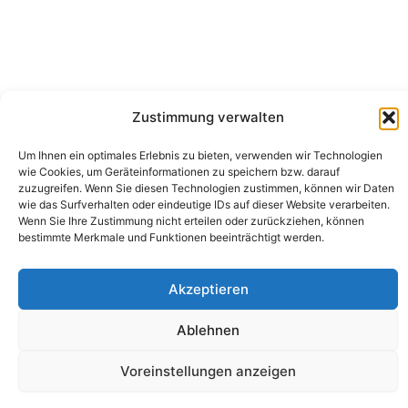
Zustimmung verwalten
Um Ihnen ein optimales Erlebnis zu bieten, verwenden wir Technologien
wie Cookies, um Geräteinformationen zu speichern bzw. darauf
Camping Bergler GmbH
zuzugreifen. Wenn Sie diesen Technologien zustimmen, können wir Daten
Peter-Leardi-Weg 4, 8054 Graz
wie das Surfverhalten oder eindeutige IDs auf dieser Website verarbeiten.
Steiermark / Österreich​
Wenn Sie Ihre Zustimmung nicht erteilen oder zurückziehen, können
+43 316 225711
​ •
info@campingbergler.at​
bestimmte Merkmale und Funktionen beeinträchtigt werden.
Impressum
AGB
Akzeptieren
Schlichtungsstelle
Widerrufsrecht und Formular
Datenschutzerklärung
Ablehnen
Cookie-Richtlinie (EU)
Echtheit von Bewertungen
Voreinstellungen anzeigen