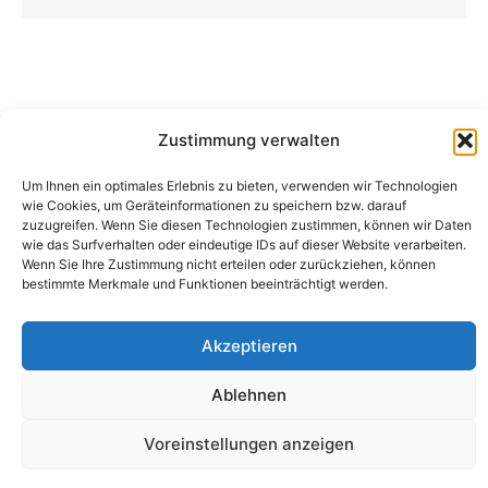
Zustimmung verwalten
Um Ihnen ein optimales Erlebnis zu bieten, verwenden wir Technologien
wie Cookies, um Geräteinformationen zu speichern bzw. darauf
Camping Bergler GmbH
zuzugreifen. Wenn Sie diesen Technologien zustimmen, können wir Daten
Peter-Leardi-Weg 4, 8054 Graz
wie das Surfverhalten oder eindeutige IDs auf dieser Website verarbeiten.
Steiermark / Österreich​
Wenn Sie Ihre Zustimmung nicht erteilen oder zurückziehen, können
+43 316 225711
​ •
info@campingbergler.at​
bestimmte Merkmale und Funktionen beeinträchtigt werden.
Impressum
AGB
Akzeptieren
Schlichtungsstelle
Widerrufsrecht und Formular
Datenschutzerklärung
Ablehnen
Cookie-Richtlinie (EU)
Echtheit von Bewertungen
Voreinstellungen anzeigen